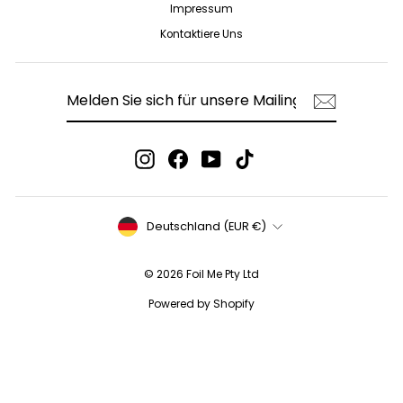
Impressum
Kontaktiere Uns
MELDEN
ABONNIEREN
SIE
SICH
FÜR
UNSERE
MAILINGLISTE
Instagram
Facebook
YouTube
TikTok
AN
Währung
Deutschland (EUR €)
© 2026 Foil Me Pty Ltd
Powered by Shopify